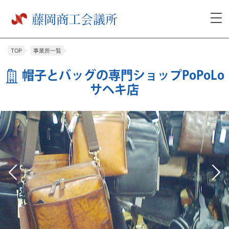
藤岡商工会議所
tog
nav
TOP
事業所一覧
帽子とバッグの専門ショップPoPoLo
サヘキ店